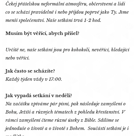
Čekej přátelskou neformální atmosféru, občerstvení a lidi
co se schází pravidelně i nebo přijdou poprvé jako Ty. Jsme
menší společenství. Naše setkání trvá 1-2 hod.
Musím být věřící, abych přišel?
Určitě ne, naše setkání jsou pro kohokoli, nevěřící, hledající
nebo věřící.
Jak často se scházíte?
Každý týden vždy v 17:00.
Jak vypadá setkání v neděli?
Na začátku zpíváme pár písní, pak následuje zamyšlení o
Bohu, Ježíši a různých tématech z pohledu křesťanství. V
rámci zamyšlení čteme různé úseky z Bible. Sdílíme se
jednoduše o životě a o životě s Bohem. Součástí setkání je i