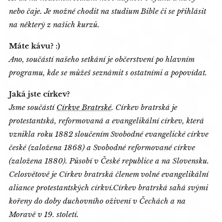
nebo čaje. Je možné chodit na studium Bible či se přihlásit
na některý z našich kurzů.
Máte kávu? :)
Ano, součástí našeho setkání je občerstvení po hlavním
programu, kde se můžeš seznámit s ostatními a popovídat.
Jaká jste církev?
Jsme součástí
Církve Bratrské
.
Církev bratrská je
protestantská, reformovaná a evangelikální církev, která
vznikla roku 1882 sloučením Svobodné evangelické církve
české (založena 1868) a Svobodné reformované církve
(založena 1880). Působí v České republice a na Slovensku.
Celosvětově je Církev bratrská členem volné evangelikální
aliance protestantských církví.
Církev bratrská sahá svými
kořeny do doby duchovního oživení v Čechách a na
Moravě v 19. století.