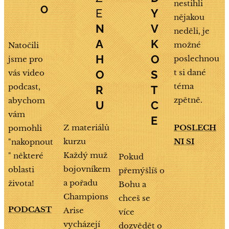
nestihli
O
E
Y
nějakou
N
V
neděli, je
A
K
možné
Natočili
H
O
poslechnou
jsme pro
t si dané
vás video
O
S
téma
podcast,
R
T
zpětně.
abychom
U
C
vám
E
Z materiálů
POSLECH
pomohli
kurzu
NI SI
"nakopnout
Každý muž
" některé
Pokud
bojovníkem
oblasti
přemýšlíš o
a pořadu
života!
Bohu a
Champions
chceš se
PODCAST
Arise
více
vycházejí
dozvědět o