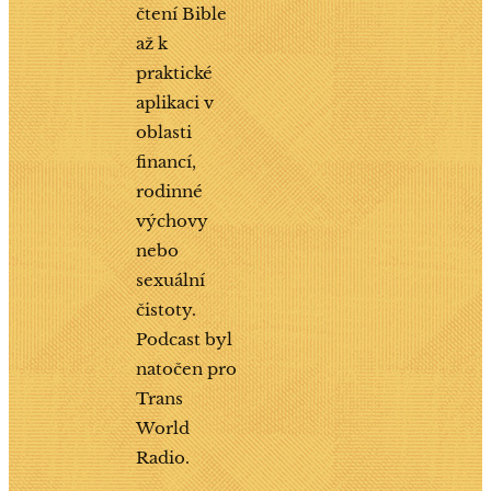
čtení Bible
až k
praktické
aplikaci v
oblasti
financí,
rodinné
výchovy
nebo
sexuální
čistoty.
Podcast byl
natočen pro
Trans
World
Radio.