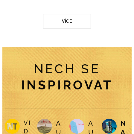
VÍCE
NECH SE
INSPIROVAT
VI
A
A
N
D
U
U
A