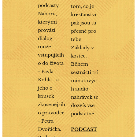
podcasty
tom, co je
Nahoru,
křesťanství,
kterými
pak jsou tu
provází
přesně pro
dialog
tebe
muže
Základy v
vstupujícíh
kostce.
o do života
Během
- Pavla
šestnácti tří
Kohla - a
minutovýc
jeho o
h audio
kousek
nahrávek se
zkušenějšíh
dozvíš vše
o průvodce
podstatné.
- Petra
Dvořáčka.
PODCAST