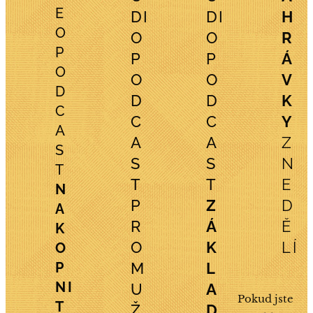
E
DI
DI
H
O
O
O
R
P
P
P
Á
O
O
O
V
D
D
D
K
C
C
C
Y
A
A
A
Z
S
S
S
N
T
T
T
E
N
P
Z
D
A
R
Á
Ě
K
O
K
LÍ
O
P
M
L
NI
U
A
Pokud jste
T
Ž
D