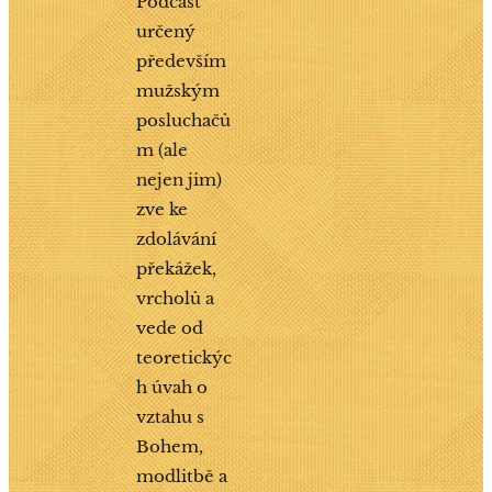
Podcast
určený
především
mužským
posluchačů
m (ale
nejen jim)
zve ke
zdolávání
překážek,
vrcholů a
vede od
teoretickýc
h úvah o
vztahu s
Bohem,
modlitbě a